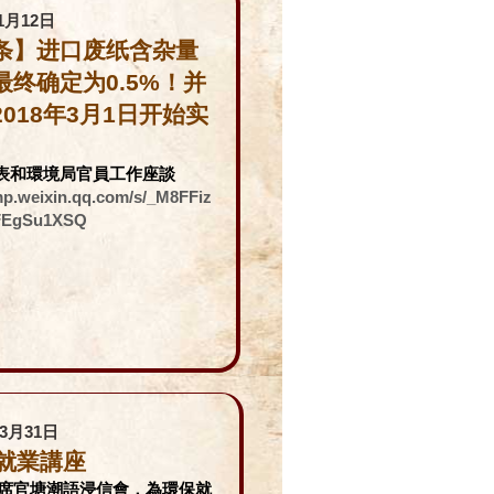
1月12日
条】进口废纸含杂量
最终确定为0.5%！并
2018年3月1日开始实
表和環境局官員工作座談
/mp.weixin.qq.com/s/_M8FFiz
sFEgSu1XSQ
年3月31日
就業講座
席官塘潮語浸信會，為環保就