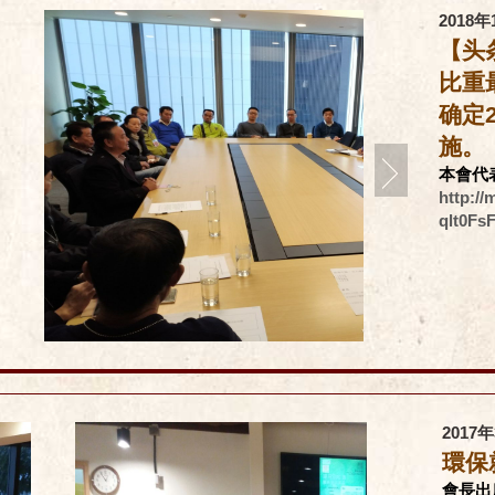
2018年
【头
比重
确定
施。
本會代
http:/
qlt0F
2017
環保
會長出